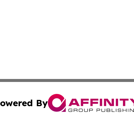
owered By
ubmit Press Release
Terms & Conditions
Copyright/DMCA