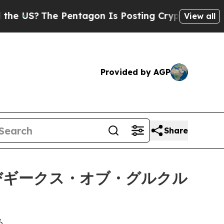
he Pentagon Is Posting Cryptic Biblical Message
View all
Provided by AGP
Share
びギークス・オブ・グルクル
る。