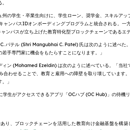
る。
ュ州の学生・卒業生向けに、学生ローン、奨学金、スキルアッ
キャンパスIDオンボーディングプログラムと統合される。一
ンキャンパスが立ち上げた教育特化型ブロックチェーンであるエ
テル (Shri Mangubhai C. Patel) 氏は次のよ
の若手専門家に機会をもたらすことになります。」
 (Mohamed Ezeldin) は次のように述べている。
み合わせることで、教育と雇用への障壁を取り壊しています。
す。」
生がアクセスできるアプリ「OCハブ (OC Hub)」の待機
であり、ブロックチェーンを活用した教育向け金融基盤を構築し