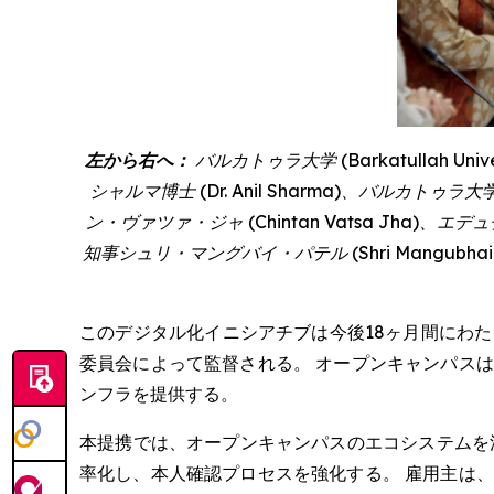
左から右へ：
バルカトゥラ大学 (
Barkatullah Unive
シャルマ博士 (
Dr. Anil Sharma
)、バルカトゥラ大
ン・ヴァツァ・ジャ (
Chintan Vatsa Jha
)、エデュ
知事シュリ・マングバイ・パテル (
Shri Mangubhai
このデジタル化イニシアチブは今後18ヶ月間にわ
委員会によって監督される。 オープンキャンパス
ンフラを提供する。
本提携では、オープンキャンパスのエコシステムを
率化し、本人確認プロセスを強化する。 雇用主は