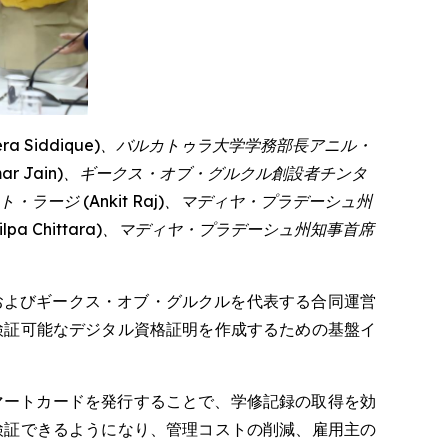
ra Siddique
)、バルカトゥラ大学学務部長アニル・
mar Jain
)、ギークス・オブ・グルクル創設者チンタ
ト・ラージ (
Ankit Raj
)、マディヤ・プラデーシュ州
ilpa Chittara
)、マディヤ・プラデーシュ州知事首席
およびギークス・オブ・グルクルを代表する合同運営
検証可能なデジタル資格証明を作成するための基盤イ
マートカードを発行することで、学修記録の取得を効
検証できるようになり、管理コストの削減、雇用主の