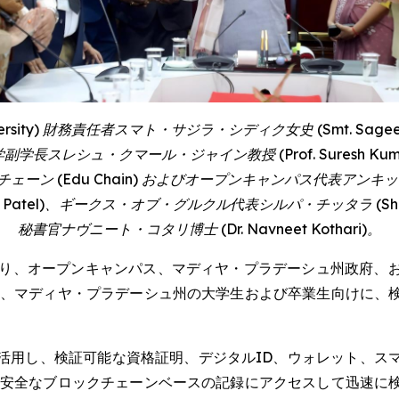
rsity
) 財務責任者スマト・サジラ・シディク女史 (
Smt. Sagee
学副学長スレシュ・クマール・ジャイン教授 (
Prof. Suresh Ku
チェーン (
Edu Chain
) およびオープンキャンパス代表アンキッ
 Patel
)、ギークス・オブ・グルクル代表シルパ・チッタラ (
Sh
秘書官ナヴニート・コタリ博士 (
Dr.
Navneet Kothari
)。
たり、オープンキャンパス、マディヤ・プラデーシュ州政府、
は、マディヤ・プラデーシュ州の大学生および卒業生向けに、
活用し、検証可能な資格証明、デジタルID、ウォレット、ス
、安全なブロックチェーンベースの記録にアクセスして迅速に