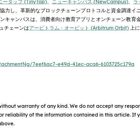
ータップ (TinyTap)
、
ニューキャンパス (NewCampus)
、
ライ
と協力し、革新的なブロックチェーンプロトコルと資金調達イ
キャンパスは、消費者向け教育アプリとオンチェーン教育金融 
ュチェーンは
アービトラム・オービット (Arbitrum Orbit)
上に
tachmentNg/7eef6ac7-e49d-41ec-aca6-6103725c179a
without warranty of any kind. We do not accept any responsib
r reliability of the information contained in this article. I
 above.